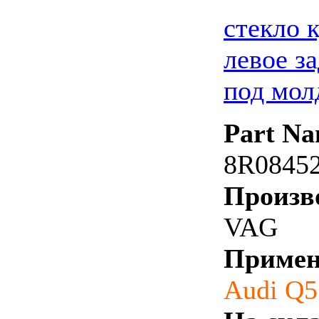
стекло 
левое за
под мол
Part Na
8R0845
Произв
VAG
Примен
Audi Q5