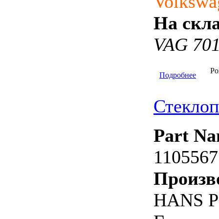
Volkswa
На скла
VAG 70
Ро
Подробнее
Стекло
Part Na
1105567
Произв
HANS P