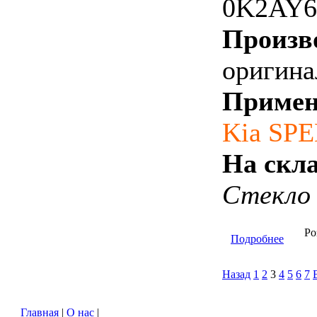
0K2AY6
Произв
оригина
Примен
Kia SP
На скла
Стекло 
Ро
Подробнее
Назад
1
2
3
4
5
6
7
Главная
|
О нас
|