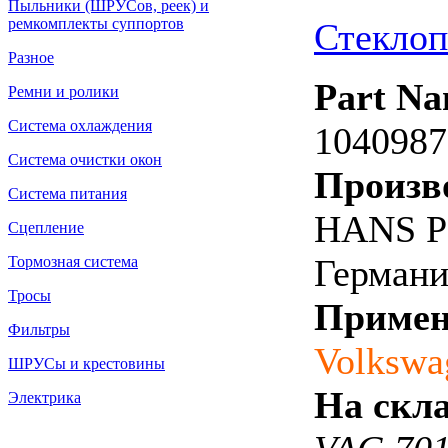
Пыльники (ШРУСов, реек) и
ремкомплекты суппортов
Стекло
Разное
Part Na
Ремни и ролики
Система охлаждения
1040987
Система очистки окон
Произв
Система питания
HANS P
Сцепление
Германи
Тормозная система
Тросы
Примен
Фильтры
Volkswa
ШРУСы и крестовины
На скла
Электрика