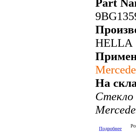
Part Na
9BG135
Произв
HELLA
Примен
Mercede
На скла
Стекло
Mercede
Ро
Подробнее