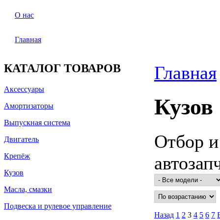
О нас
Главная
КАТАЛОГ ТОВАРОВ
Главная
Аксессуары
Кузов
Амортизаторы
Выпускная система
Отбор и
Двигатель
Крепёж
автозап
Кузов
Масла, смазки
Подвеска и рулевое управление
Назад
1
2
3
4
5
6
7