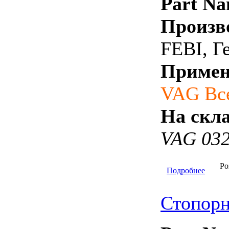
Part Na
Произв
FEBI, Г
Примен
VAG Вс
На скла
VAG 032
Ро
Подробнее
Стопорн