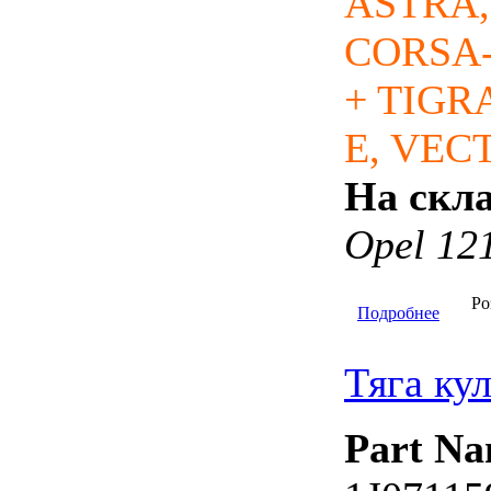
ASTRA,
CORSA-
+ TIGR
E, VEC
На скла
Opel 12
Ро
Подробнее
Тяга ку
Part Na