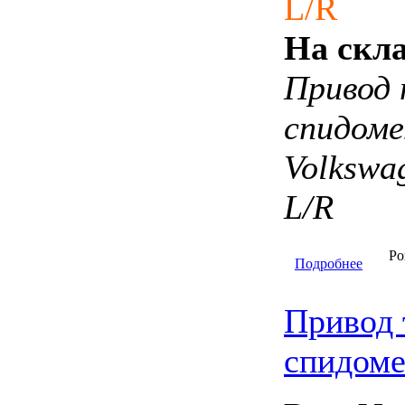
L/R
На скла
Привод 
спидом
Volksw
L/R
Ро
Подробнее
Привод 
спидоме