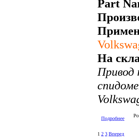
Part Na
Произв
Примен
Volkswa
На скла
Привод 
спидом
Volkswa
Ро
Подробнее
1
2
3
Вперед