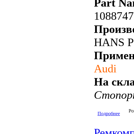
Part Na
1088747
Произв
HANS P
Примен
Audi
На скла
Стопорн
Ро
Подробнее
Ремкомп