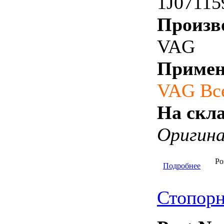
1J07115
Произв
VAG
Примен
VAG Вс
На скла
Оригин
Ро
Подробнее
Стопорн